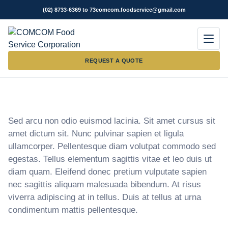
(02) 8733-6369 to 73
comcom.foodservice@gmail.com
Men
REQUEST A QUOTE
Sed arcu non odio euismod lacinia. Sit amet cursus sit
amet dictum sit. Nunc pulvinar sapien et ligula
ullamcorper. Pellentesque diam volutpat commodo sed
egestas. Tellus elementum sagittis vitae et leo duis ut
diam quam. Eleifend donec pretium vulputate sapien
nec sagittis aliquam malesuada bibendum. At risus
viverra adipiscing at in tellus. Duis at tellus at urna
condimentum mattis pellentesque.