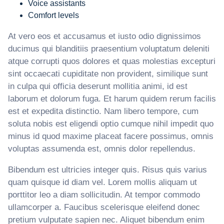
Voice assistants
Comfort levels
At vero eos et accusamus et iusto odio dignissimos
ducimus qui blanditiis praesentium voluptatum deleniti
atque corrupti quos dolores et quas molestias excepturi
sint occaecati cupiditate non provident, similique sunt
in culpa qui officia deserunt mollitia animi, id est
laborum et dolorum fuga. Et harum quidem rerum facilis
est et expedita distinctio. Nam libero tempore, cum
soluta nobis est eligendi optio cumque nihil impedit quo
minus id quod maxime placeat facere possimus, omnis
voluptas assumenda est, omnis dolor repellendus.
Bibendum est ultricies integer quis. Risus quis varius
quam quisque id diam vel. Lorem mollis aliquam ut
porttitor leo a diam sollicitudin. At tempor commodo
ullamcorper a. Faucibus scelerisque eleifend donec
pretium vulputate sapien nec. Aliquet bibendum enim