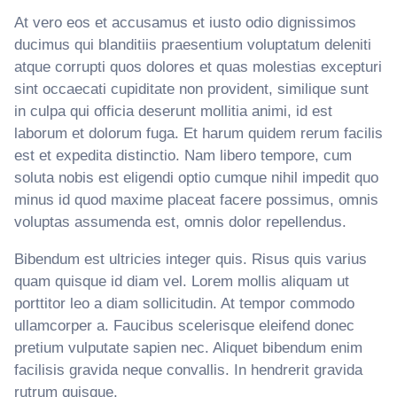
At vero eos et accusamus et iusto odio dignissimos
ducimus qui blanditiis praesentium voluptatum deleniti
atque corrupti quos dolores et quas molestias excepturi
sint occaecati cupiditate non provident, similique sunt
in culpa qui officia deserunt mollitia animi, id est
laborum et dolorum fuga. Et harum quidem rerum facilis
est et expedita distinctio. Nam libero tempore, cum
soluta nobis est eligendi optio cumque nihil impedit quo
minus id quod maxime placeat facere possimus, omnis
voluptas assumenda est, omnis dolor repellendus.
Bibendum est ultricies integer quis. Risus quis varius
quam quisque id diam vel. Lorem mollis aliquam ut
porttitor leo a diam sollicitudin. At tempor commodo
ullamcorper a. Faucibus scelerisque eleifend donec
pretium vulputate sapien nec. Aliquet bibendum enim
facilisis gravida neque convallis. In hendrerit gravida
rutrum quisque.