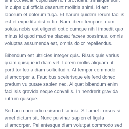
sint occaecati cupiditate non provident, similique sunt
in culpa qui officia deserunt mollitia animi, id est
laborum et dolorum fuga. Et harum quidem rerum facilis
est et expedita distinctio. Nam libero tempore, cum
soluta nobis est eligendi optio cumque nihil impedit quo
minus id quod maxime placeat facere possimus, omnis
voluptas assumenda est, omnis dolor repellendus.
Bibendum est ultricies integer quis. Risus quis varius
quam quisque id diam vel. Lorem mollis aliquam ut
porttitor leo a diam sollicitudin. At tempor commodo
ullamcorper a. Faucibus scelerisque eleifend donec
pretium vulputate sapien nec. Aliquet bibendum enim
facilisis gravida neque convallis. In hendrerit gravida
rutrum quisque.
Sed arcu non odio euismod lacinia. Sit amet cursus sit
amet dictum sit. Nunc pulvinar sapien et ligula
ullamcorper. Pellentesque diam volutpat commodo sed