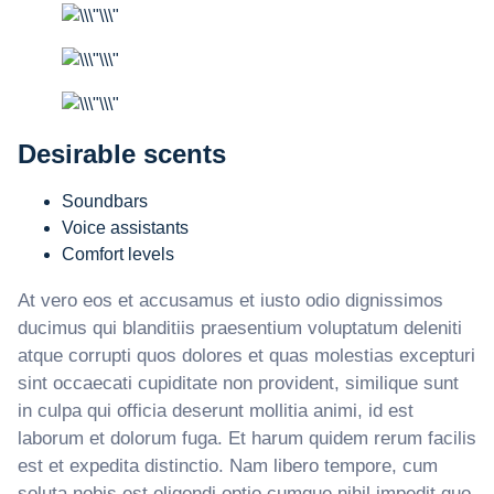
Desirable scents
Soundbars
Voice assistants
Comfort levels
At vero eos et accusamus et iusto odio dignissimos
ducimus qui blanditiis praesentium voluptatum deleniti
atque corrupti quos dolores et quas molestias excepturi
sint occaecati cupiditate non provident, similique sunt
in culpa qui officia deserunt mollitia animi, id est
laborum et dolorum fuga. Et harum quidem rerum facilis
est et expedita distinctio. Nam libero tempore, cum
soluta nobis est eligendi optio cumque nihil impedit quo