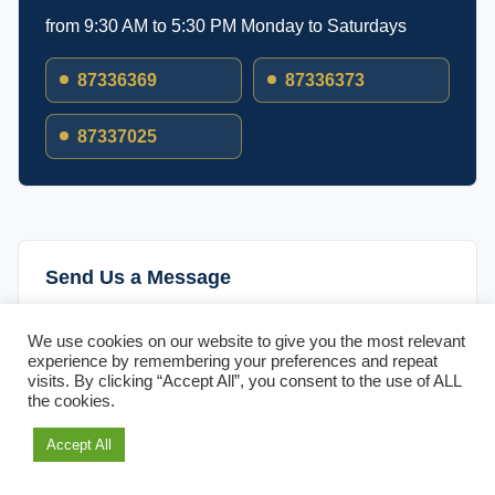
from 9:30 AM to 5:30 PM Monday to Saturdays
87336369
87336373
87337025
Send Us a Message
FULL NAME
We use cookies on our website to give you the most relevant
experience by remembering your preferences and repeat
visits. By clicking “Accept All”, you consent to the use of ALL
the cookies.
EMAIL ADDRESS
Accept All